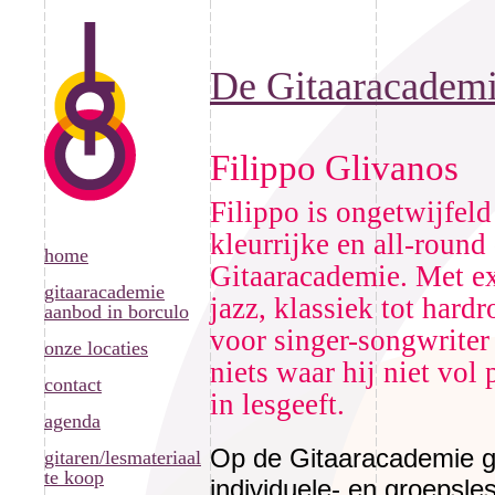
De Gitaaracadem
Filippo Glivanos
Filippo is ongetwijfel
kleurrijke en all-round
home
Gitaaracademie. Met ex
gitaaracademie
jazz, klassiek tot hardr
aanbod in borculo
voor singer-songwriter 
onze locaties
niets waar hij niet vol
contact
in lesgeeft.
agenda
Op de Gitaaracademie ge
gitaren/lesmateriaal
te koop
individuele- en groepsle